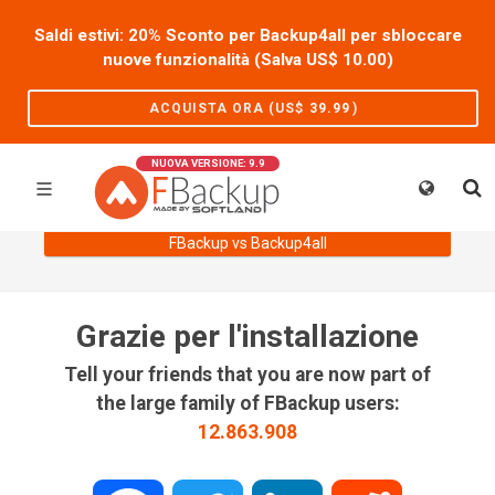
Saldi estivi: 20% Sconto per Backup4all per sbloccare
nuove funzionalità (Salva US$
10.00
)
ACQUISTA ORA (US$
39.99
)
NUOVA VERSIONE: 9.9
FBackup vs Backup4all
Grazie per l'installazione
Tell your friends that you are now part of
the large family of FBackup users:
12.863.908
Facebook
Twitter
LinkedIn
Reddit